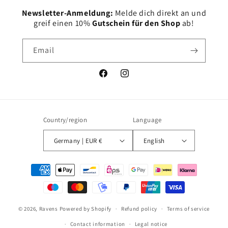
Newsletter-Anmeldung:
Melde dich direkt an und
greif einen 10%
Gutschein für den Shop
ab!
Email
Facebook
Instagram
Country/region
Language
Germany | EUR €
English
Payment
methods
© 2026,
Ravens
Powered by Shopify
Refund policy
Terms of service
Contact information
Legal notice