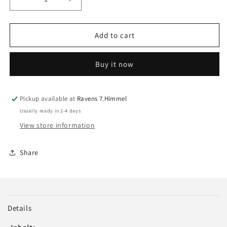
Decrease
Increase
quantity
quantity
for
for
Geschenkebox
Geschenkebox
Add to cart
-
-
groß
groß
Buy it now
Pickup available at
Ravens 7.Himmel
Usually ready in 2-4 days
View store information
Share
Details