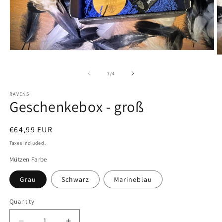
Open
O
media
m
1
2
of
1
/
4
in
in
modal
m
RAVENS
Geschenkebox - groß
Regular
€64,99 EUR
price
Taxes included.
Mützen Farbe
Grau
Schwarz
Marineblau
Quantity
Quantity