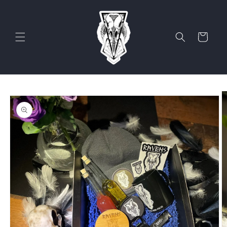
Skip to
content
Cart
Skip to
product
information