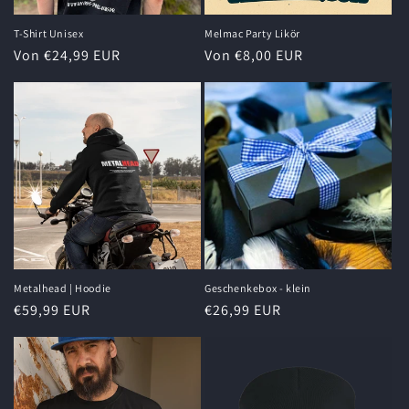
T-Shirt Unisex
Melmac Party Likör
Normaler
Von €24,99 EUR
Normaler
Von €8,00 EUR
Preis
Preis
Metalhead | Hoodie
Geschenkebox - klein
Normaler
€59,99 EUR
Normaler
€26,99 EUR
Preis
Preis