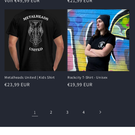
Normaler
Von €49,99 EUR
Normaler
€21,99 EUR
Preis
Preis
Metalheads United | Kids Shirt
Rockcity T-Shirt - Unisex
Normaler
€23,99 EUR
Normaler
€19,99 EUR
Preis
Preis
1
2
3
4