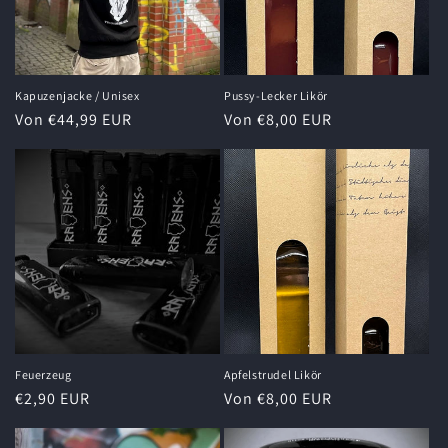
i
e
:
Kapuzenjacke / Unisex
Pussy-Lecker Likör
Normaler
Von €44,99 EUR
Normaler
Von €8,00 EUR
Preis
Preis
Feuerzeug
Apfelstrudel Likör
Normaler
€2,90 EUR
Normaler
Von €8,00 EUR
Preis
Preis