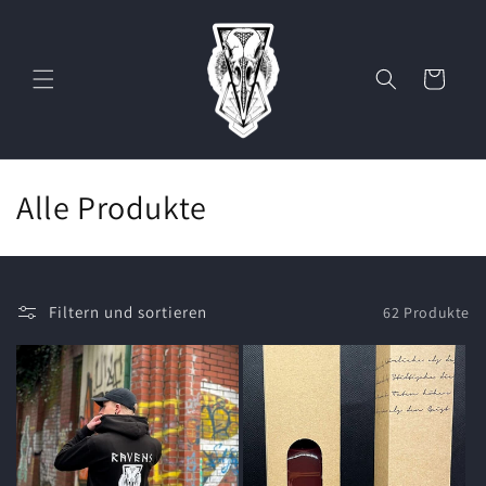
Direkt
zum
Inhalt
Warenkorb
K
Alle Produkte
a
t
Filtern und sortieren
62 Produkte
e
g
o
r