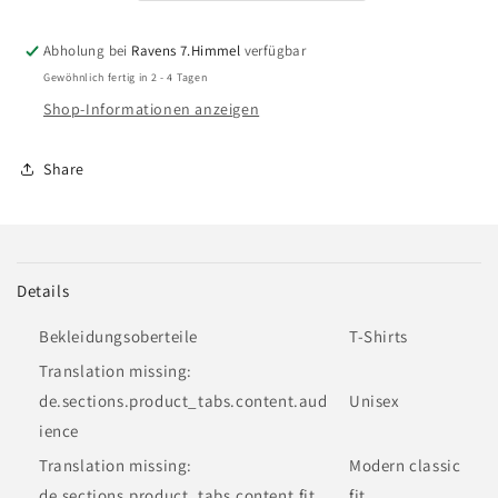
Shirt
Shirt
Abholung bei
Ravens 7.Himmel
verfügbar
Gewöhnlich fertig in 2 - 4 Tagen
Shop-Informationen anzeigen
Share
Details
Bekleidungsoberteile
T-Shirts
Translation missing:
de.sections.product_tabs.content.aud
Unisex
ience
Translation missing:
Modern classic
de.sections.product_tabs.content.fit
fit