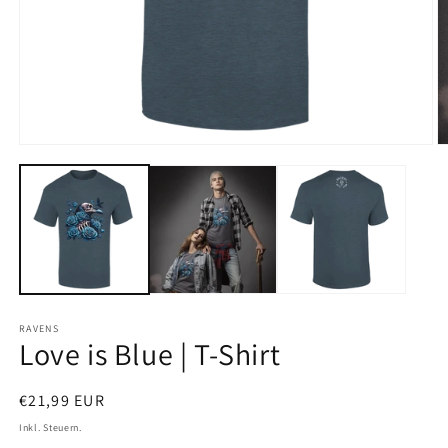
Medien
M
1
2
in
in
Modal
M
öffnen
ö
RAVENS
Love is Blue | T-Shirt
Normaler
€21,99 EUR
Preis
Inkl. Steuern.