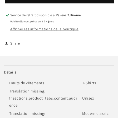
Shirt
Shirt
Service de retrait disponible à
Ravens 7.Himmel
Habituellement prête en 2 à 4 jours
Afficher les informations de la boutique
Share
Details
Hauts de vêtements
T-Shirts
Translation missing:
fr.sections.product_tabs.content.audi
Unisex
ence
Translation missing:
Modern classic