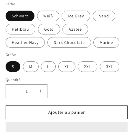
Farbe
Schwarz
Weiß
Ice Grey
Sand
Hellblau
Gold
Azalee
Heather Navy
Dark Chocolate
Marine
Größe
S
M
L
XL
2XL
3XL
Quantité
Quantité
Réduire
Augmenter
la
la
quantité
quantité
de
de
Ajouter au panier
Heavycorn
Heavycorn
|
|
T-
T-