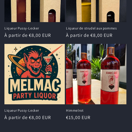
i
o
n
Liqueur Pussy-Lecker
Liqueur de strudel aux pommes
Prix
À partir de €8,00 EUR
Prix
À partir de €8,00 EUR
:
habituel
habituel
Liqueur Pussy-Lecker
Himmelrot
Prix
À partir de €8,00 EUR
Prix
€15,00 EUR
habituel
habituel