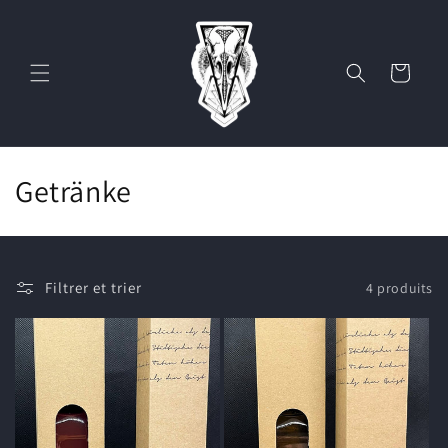
et
passer
au
contenu
Panier
C
Getränke
o
l
Filtrer et trier
4 produits
l
e
c
t