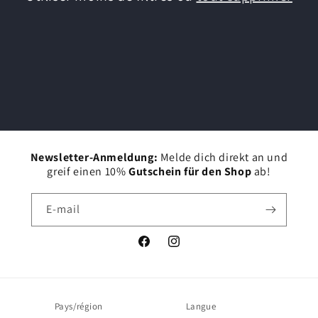
i
o
n
:
Newsletter-Anmeldung:
Melde dich direkt an und
greif einen 10%
Gutschein für den Shop
ab!
E-mail
Facebook
Instagram
Pays/région
Langue