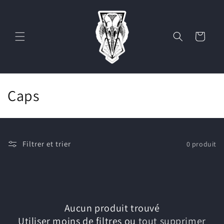
et
passer
au
contenu
Panier
C
Caps
o
l
Filtrer et trier
0 produit
l
e
c
Aucun produit trouvé
t
Utiliser moins de filtres ou
tout supprimer